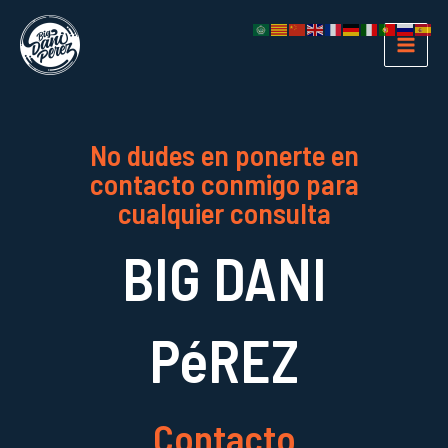
Ir
MAIN
al
MEN
contenido
No dudes en ponerte en
contacto conmigo para
cualquier consulta
BIG DANI
PéREZ
Contacto